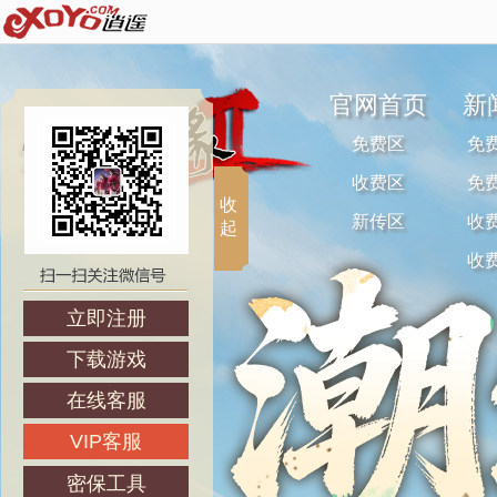
官网首页
新
免费区
免
收费区
免
收
新传区
收
起
收
立即注册
下载游戏
在线客服
VIP客服
密保工具