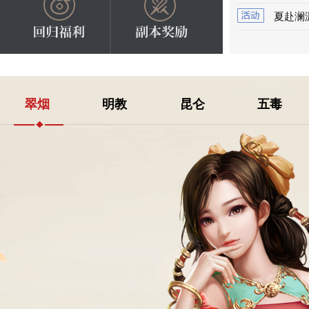
夏赴澜
翠烟
明教
昆仑
五毒