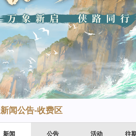
新闻公告-收费区
新闻
公告
活动
往