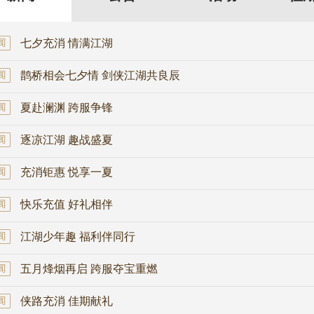
七夕充消 情满江湖
鹊桥相会七夕情 剑侠江湖共良辰
夏赴澜渊 跨服争锋
逐凉江湖 趣战盛夏
充消钜惠 悦享一夏
快乐充值 好礼相伴
江湖少年趣 福利伴同行
五月烽烟再启 跨服夺宝重燃
侠路充消 佳期献礼