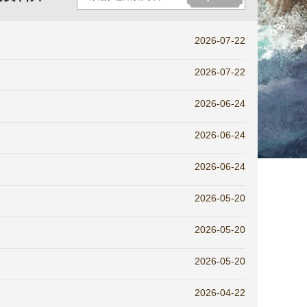
2026-07-22
2026-07-22
2026-06-24
2026-06-24
2026-06-24
2026-05-20
2026-05-20
2026-05-20
2026-04-22