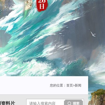
您的位置：
首页
>
新闻
期资料片