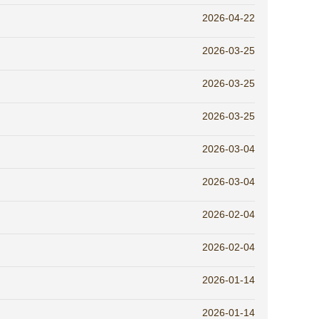
2026-04-22
2026-03-25
2026-03-25
2026-03-25
2026-03-04
2026-03-04
2026-02-04
2026-02-04
2026-01-14
2026-01-14