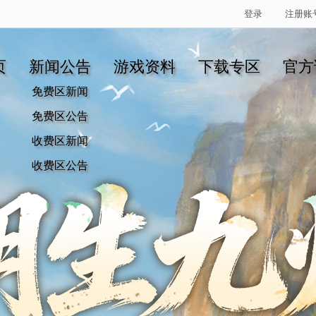
登录
注册账
页
新闻公告
游戏资料
下载专区
官方
免费区新闻
免费区公告
收费区新闻
收费区公告